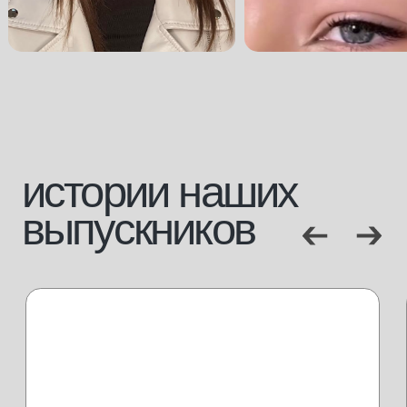
косметология
стать экспертом
брови и ресницы
журнал
визаж
магазин
массажное дело
отзывы
бизнес
маркетинг
сервис
[документы]
лицензия
сведение об образовательной организации
проверить диплом
будь в курсе новостей и специальных
предложений