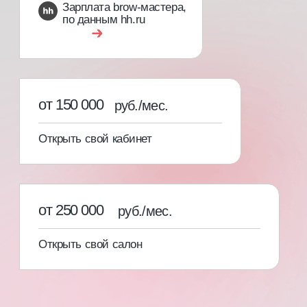
[03]
Свидетельство с присвоением
профессии и международный
сертификат специалиста
С записью в государственный
реестр учета документов
об образовании ФИС ФРДО