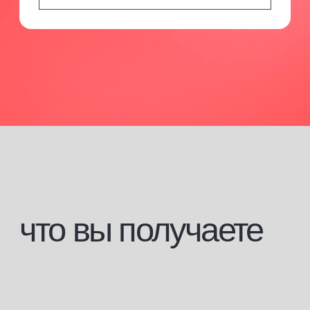
записаться на обучение
документ
об образовании
По завершению обучения вам
выдается свидетельство или диплом
с присвоением профессии и записью
в государственный каталог ФИС
ФРДО.
По завершении обучения вам выдается
свидетельство о профессии рабочего, должности
служащего; или диплом о профессиональной
переподготовки в зависимости от вашего базового
образования. Все документы заносятся
в государственный реестр ФИС ФРДО.