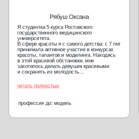
Я подтверждаю, что ознакомлен (а) с
Согласием на обработку
персональных данных
и
Политикой конфиденциальности
, и выражаю
своё согласие на обработку моих персональных данных
в соответствии с указанными документами
отправить
Обращаем ваше внимание на то, что данный интернет-сайт
носит исключительно информационный характер и не
является публичной офертой. Для получения подробной
информации о наличии и стоимости указанных товаров и (или)
услуг, пожалуйста, обращайтесь к менеджерам отдела
клиентского обслуживания с помощью специальной формы
связи или по телефонам.
политика конфиденциальности
согласие с cookie
согласие на обработку данных
доставка и возврат
разработка сайта
*Meta запрещенная организация на территории РФ
© 2013—2025 Мастерская красоты. Все права защищены.