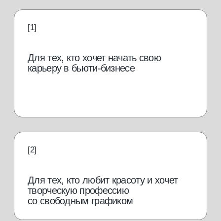
Для выпускников школ и колледжей,
желающих получить профессию
востребованная
профессия в бьюти-
индустрии
Brow-мастер одна из самых
востребованных профессий в бьюти-
индустрии и ее популярность растет
от 50 000
руб./мес.
Иметь дополнительный
заработок к основной
работе