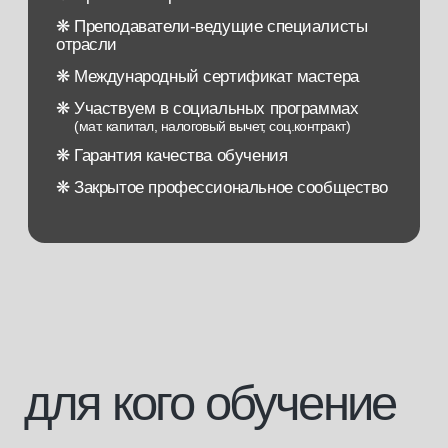
для кого обучение
[1]
Для тех, кто хочет начать свою
карьеру в бьюти-бизнесе
[2]
Для тех, кто любит красоту и хочет
творческую профессию
со свободным графиком
[3]