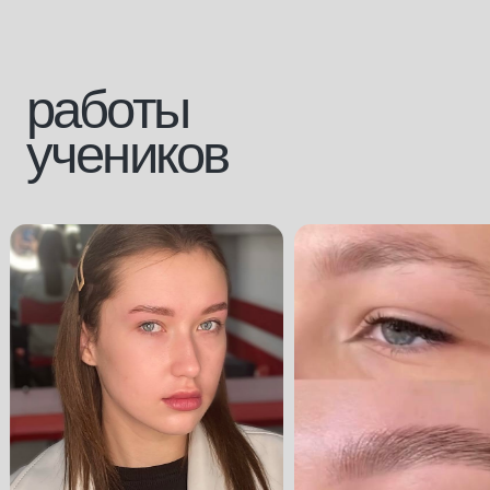
+7 928 226 43 45
Вконтакте
+7 928 226 43 29
Инстаграм*
mk.connect@ya.ru
Телеграмм
внести оплату за обучение
[направления]
[информация]
парикмахерское
главная
искусство
о платформе
ногтевой сервис
эксперты