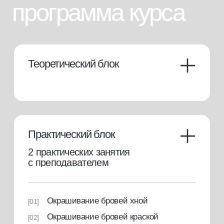
Теория + практика
Теоретический блок
[01]
2 дня ( 4 отработки на модели)
[02]
Свидетельство с присвоением
[03]
профессии
Доступ к закрытому клуб brow-
[04]
мастеров
25000 руб.
или от 2500 руб./мес. в рассрочку
купить курс
консультация