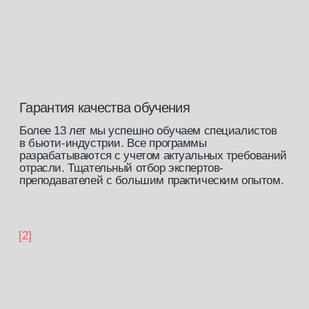
бонусы
выпускника
[скидка 5 %]
Постоянная скидка на все курсы
от ведущих экспертов индустрии
на нашей платформе.
[скидка 10%]
Скидка на покупку стартового
набора в нашем
магазине
[закрытый клуб]