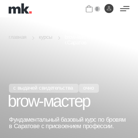
0
brow-мастер
главная
курсы
г.Саратов
с выдачей свидетельства
очно
brow-мастер
Фундаментальный базовый курс по бровям
в Саратове с присвоением профессии.
Индивидуальный график обучения.
[01]
Диплом с присвоением профессии
[02]
"Специалист по бровям".
узнать цены