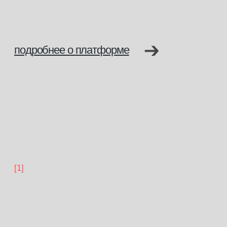
С данными документами вы сможете официально
работать и приобретать профессиональную
косметику на территории Российской Федерации
и в странах, где допускается российское
образование.
Образовательная деятельность осуществляется
на основании
Лицензии Министерства образования
№ Л035−1 276−61/647 563