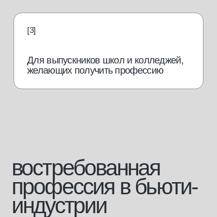
от 70 000
руб./мес.
Работать в салоне
Зарплата brow-мастера,
по данным hh.ru
от 150 000
руб./мес.
Открыть свой кабинет
от 250 000
руб./мес.
Открыть свой салон