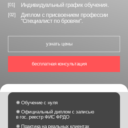
бесплатная консультация
❋ Обучение с нуля
❋ Официальный диплом с записью
в гос. реестр ФИС ФРДО
❋ Практика на реальных клиентах
❋ Преподаватели-ведущие специалисты
отрасли
❋ Международный сертификат мастера
❋ Участвуем в социальных программах
(мат. капитал, налоговый вычет, соц.контракт)
❋ Гарантия качества обучения
❋ Закрытое профессиональное сообщество