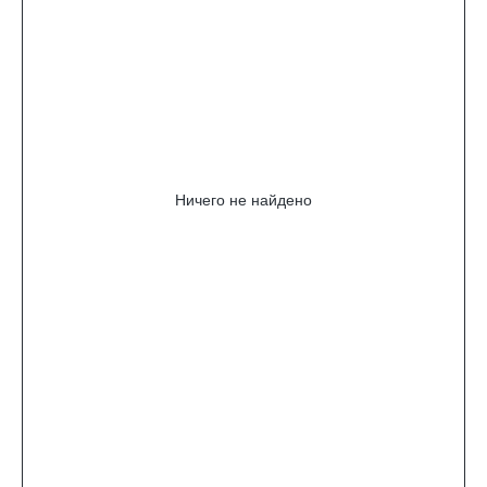
Ничего не найдено