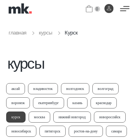
0
Курск
главная
курсы
курсы
аксай
владивосток
волгодонск
волгоград
воронеж
екатеринбург
казань
краснодар
курск
москва
нижний новгород
новороссийск
новосибирск
пятигорск
ростов-на-дону
самара