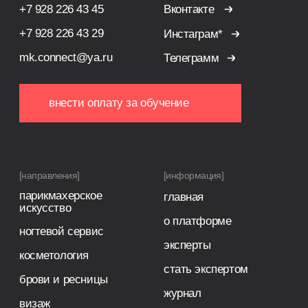
косметология
стать экспертом
брови и ресницы
журнал
визаж
магазин
массажное дело
отзывы
бизнес
маркетинг
сервис
[документы]
лицензия
сведение об образовательной организации
проверить диплом
будь в курсе новостей и специальных
предложений