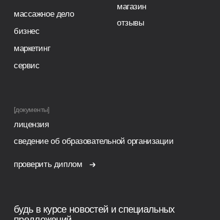
Я подтверждаю, что ознакомлен (а) с
Согласием на обработку
персональных данных
и
Политикой конфиденциальности
, и выражаю
своё согласие на обработку моих персональных данных
в соответствии с указанными документами
отправить
Обращаем ваше внимание на то, что данный интернет-сайт
носит исключительно информационный характер и не
является публичной офертой. Для получения подробной
информации о наличии и стоимости указанных товаров и (или)
услуг, пожалуйста, обращайтесь к менеджерам отдела
клиентского обслуживания с помощью специальной формы
связи или по телефонам.
политика конфиденциальности
согласие с cookie
согласие на обработку данных
доставка и возврат
разработка сайта
*Meta запрещенная организация на территории РФ
© 2013—2025 Мастерская красоты. Все права защищены.