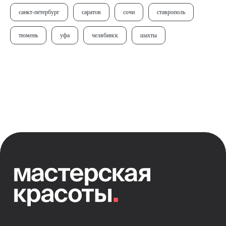
санкт-петербург
саратов
сочи
ставрополь
тюмень
уфа
челябинск
шахты
+7 928 226 43 45
Вконтакте
+7 928 226 43 29
Инстаграм*
mk.connect@ya.ru
Телеграмм
внести оплату за обучение
[направления]
[информация]
парикмахерское
главная
искусство
о платформе
ногтевой сервис
эксперты