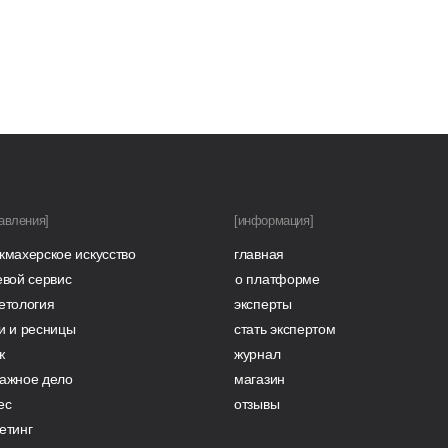
авления]
[информация]
кмахерское искусство
главная
евой сервис
о платформе
етология
эксперты
и и ресницы
стать экспертом
ж
журнал
ажное дело
магазин
ес
отзывы
етинг