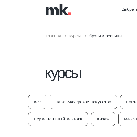
Выбрать
главная
курсы
брови и ресницы
курсы
все
парикмахерское искусство
ногт
перманентный макияж
визаж
масса