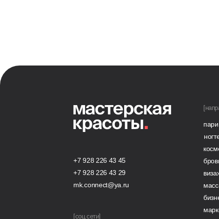
[напр
пари
ногт
косм
+7 928 226 43 45
бров
+7 928 226 43 29
виза
mk.connect@ya.ru
масс
бизн
марк
[соц.сети]