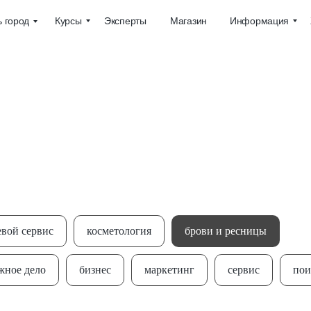
Курсы
Эксперты
Магазин
Информация
 город
евой сервис
косметология
брови и ресницы
жное дело
бизнес
маркетинг
сервис
пои