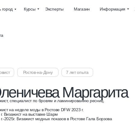
Курсы
Эксперты
Магазин
Информация
 город
та
овист
Ростов-на-Дону
7 лет опыта
леничева Маргарита
жист, специалист по бровям и ламинированию ресниц.
жист на неделе моды в Ростове DFW 2023 г.
 г. Визажист на выставке Шарм
 г.-2025г. Визажист модных показов в Ростове Гала Борзова