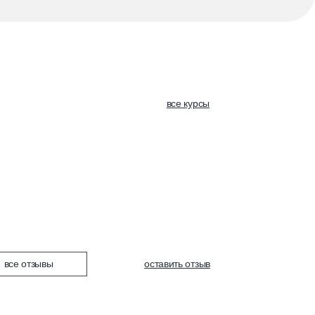
все курсы
все курсы
все отзывы
оставить отзыв
оставить отзыв