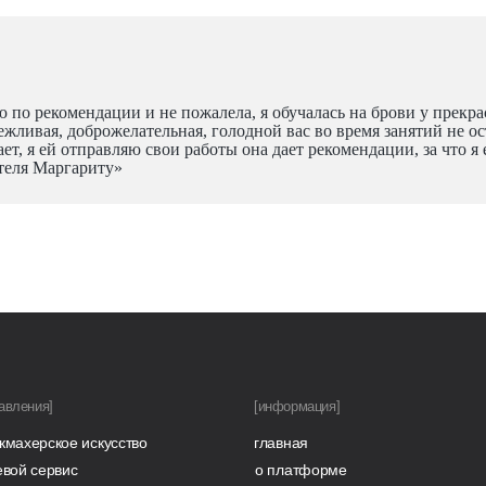
ю по рекомендации и не пожалела, я обучалась на брови у прекр
вежливая, доброжелательная, голодной вас во время занятий не о
ает, я ей отправляю свои работы она дает рекомендации, за что 
теля Маргариту»
авления]
[информация]
кмахерское искусство
главная
евой сервис
о платформе