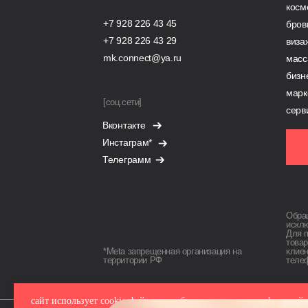
косм
+7 928 226 43 45
бров
+7 928 226 43 29
виза
mk.connect@ya.ru
масс
бизн
марк
[соц.сети]
серв
Вконтакте
Инстаграм*
Телеграмм
Обращ
искл
Для 
товар
*Meta запрещенная организация на
клие
территории РФ
теле
сайт использует cookie-файлы для обеспечения всех его функций.