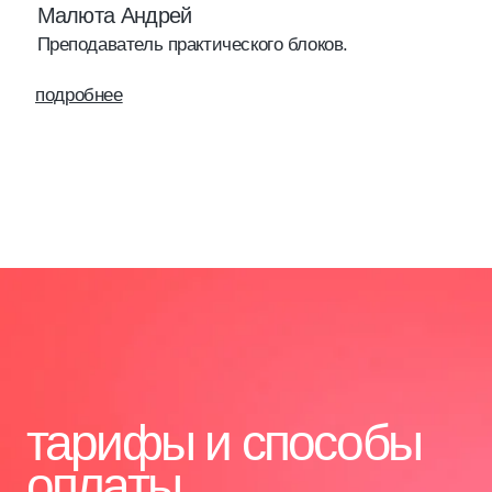
[1]
Гарантия качества обучения
Более 13 лет мы успешно обучаем специалистов
в бьюти-индустрии. Все программы
разрабатываются с учетом актуальных требований
отрасли. Тщательный отбор экспертов-
преподавателей с большим практическим опытом.
[2]