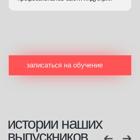
[направления]
[информация]
парикмахерское
главная
искусство
о платформе
ногтевой сервис
эксперты
косметология
стать экспертом
брови и ресницы
журнал
визаж
магазин
массажное дело
отзывы
бизнес
маркетинг
сервис
[документы]
лицензия
сведение об образовательной организации
проверить диплом