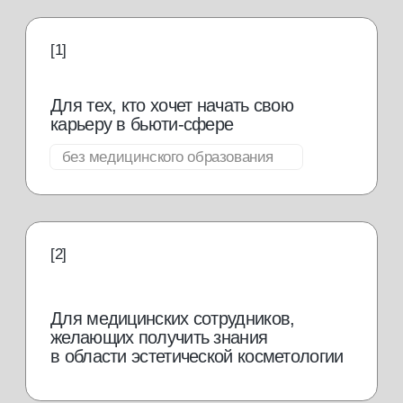
Для выпускников школ и колледжей,
желающих получить профессию
востребованная
профессия в бьюти-
индустрии
Массажист одна из самых
востребованных профессий в бьюти-
индустрии и ее популярность растет
от 50 000
руб./мес.
Иметь дополнительный
заработок к основной
работе