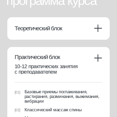
базовый
Теория + практика
Теоретический блок
[01]
10 занятий (~ 10 моделей)
[02]
Свидетельство с присвоением
[03]
профессии
Доступ к закрытому клубу
[04]
массажистов
45000 руб.
или от 3900 руб./мес. в рассрочку на 10 мес
купить курс
консультация