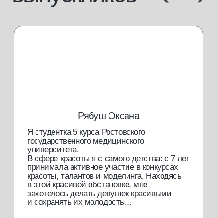
будь в курсе новостей и специальных
предложений
Я подтверждаю, что ознакомлен (а) с
Согласием на обработку
персональных данных
и
Политикой конфиденциальности
, и выражаю
своё согласие на обработку моих персональных данных
в соответствии с указанными документами
отправить
Обращаем ваше внимание на то, что данный интернет-сайт
носит исключительно информационный характер и не
является публичной офертой. Для получения подробной
информации о наличии и стоимости указанных товаров и (или)
услуг, пожалуйста, обращайтесь к менеджерам отдела
клиентского обслуживания с помощью специальной формы
связи или по телефонам.
политика конфиденциальности
согласие с cookie