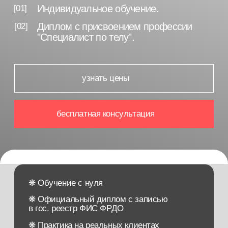
бесплатная консультация
❋ Обучение с нуля
❋ Официальный диплом с записью
в гос. реестр ФИС ФРДО
❋ Практика на реальных клиентах
❋ Преподаватели-ведущие специалисты
отрасли
❋ Международный сертификат мастера
❋ Участвуем в социальных программах
(мат. капитал, налоговый вычет, соц.контракт)
❋ Гарантия качества обучения
❋ Закрытое профессиональное сообщество