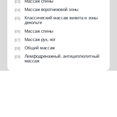
расширенный
Теория + практика
Теоретический блок
[01]
12 занятий ( ~12 моделей)
[02]
Антицеллюлитный,
[03]
лимфодренажный массаж
Свидетельство с присвоением
[04]
профессии
Доступ к закрытому клубу массажистов
[05]
50000 руб.
или от 4500 руб./мес. в рассрочку на 10 мес
купить курс
консультация