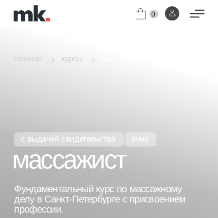
0
массажист г.Санкт-Петербург
главная
курсы
с выдачей свидетельства
очно
массажист
Фундаментальный курс по массажному
делу в Санкт-Петербурге с присвоением
профессии.
Индивидуальное обучение.
[01]
Диплом с присвоением профессии
[02]
"Специалист по телу".
узнать цены