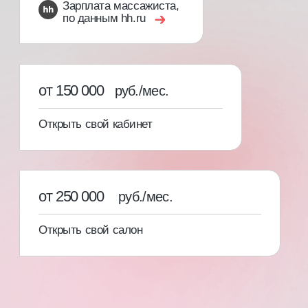
[03]
Свидетельство с присвоением
профессии и международный
сертификат специалиста
С записью в государственный
реестр учета документов
об образовании ФИС ФРДО