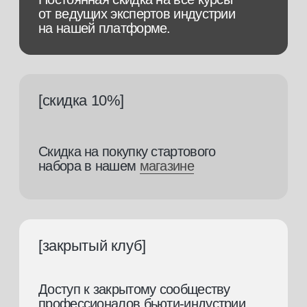
+7 928 226 43 45
Вконтакте
+7 928 226 43 29
Инстаграм*
mk.connect@ya.ru
Телеграмм
внести оплату за обучение