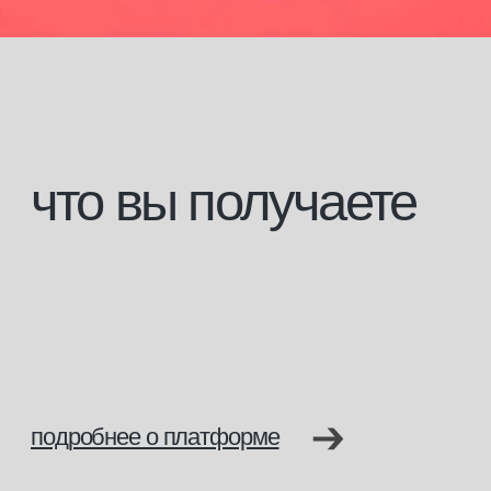
свидетельство о профессии рабочего, должности
служащего; или диплом о профессиональной
переподготовки в зависимости от вашего базового
образования. Все документы заносятся
в государственный реестр ФИС ФРДО.
С данными документами вы сможете официально
работать и приобретать профессиональную
косметику на территории Российской Федерации
и в странах, где допускается российское
образование.
Образовательная деятельность осуществляется
на основании
Лицензии Министерства образования
№ Л035−1 276−61/647 563