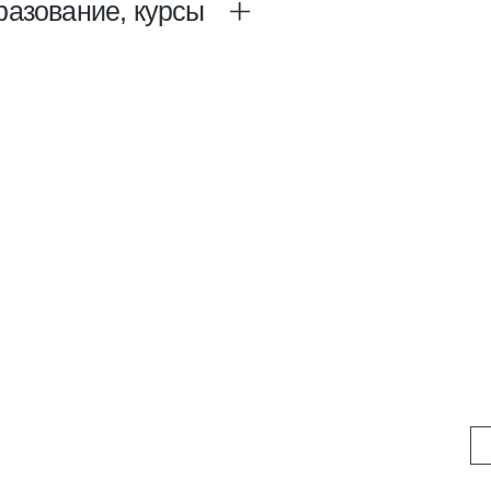
разование, курсы
рмация заполняется