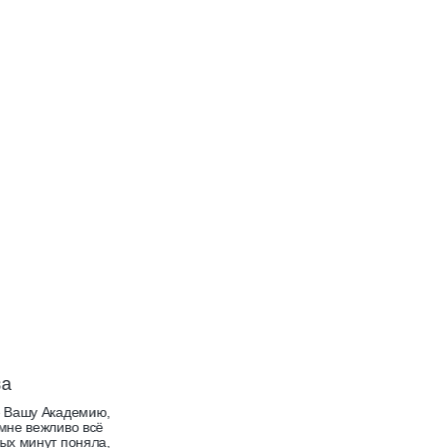
А
Я 
Ма
зн
ко
чи
ашу Академию,
е вежливо всё
 минут поняла,