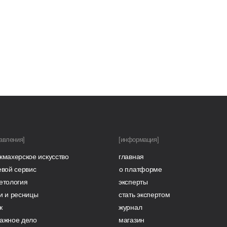
ндрей
хочу поблагодарить академию
стерская красоты за глубокие
ания в области эстетической
сметологии, в области ухода...
тать полностью
авления]
[информация]
кмахерское искусство
главная
Рябуш Оксана
евой сервис
о платформе
В сфере красоты я с самого
етология
эксперты
детства: с 7 лет принимала
активное участие в конкурсах
и и ресницы
стать экспертом
красоты, талантов и моделинга.
Находясь в этой красивой...
ж
журнал
ажное дело
магазин
читать полностью