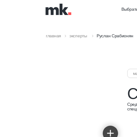
Выбрать
главная
эксперты
Руслан Срабионян
м
С
Сред
спец