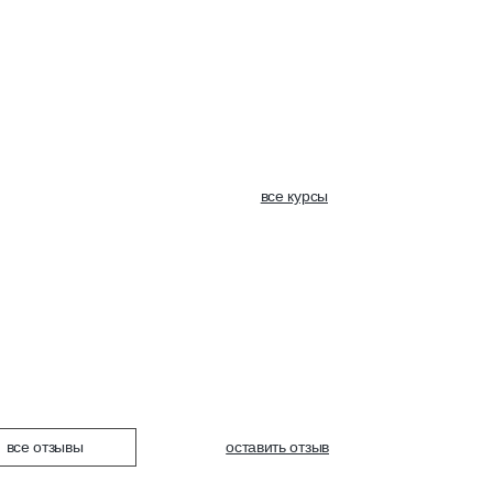
все курсы
все курсы
все отзывы
оставить отзыв
оставить отзыв