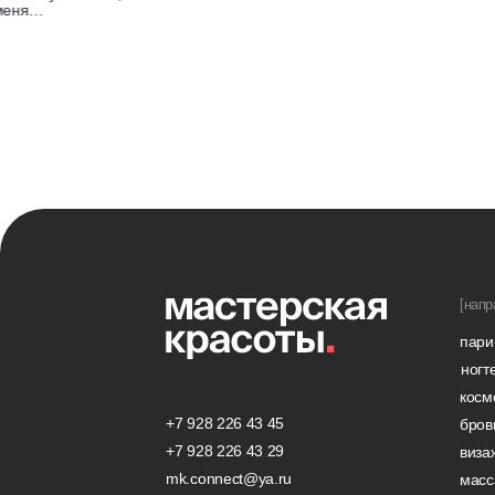
ня…
А
Я 
Ма
зн
ко
чи
[напр
пари
ногт
косм
+7 928 226 43 45
бров
+7 928 226 43 29
виза
mk.connect@ya.ru
масс
ашу Академию,