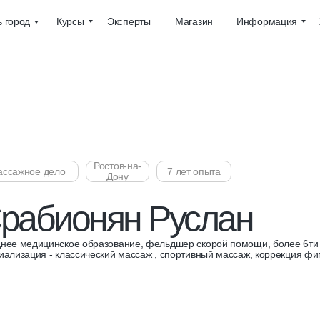
Курсы
Эксперты
Магазин
Информация
 город
Ростов-на-
ассажное дело
7 лет опыта
Дону
рабионян Руслан
нее медицинское образование, фельдшер скорой помощи, более 6ти 
иализация - классический массаж , спортивный массаж, коррекция фи