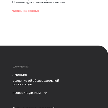
Пришла туда с маленьким опытом…
читать полностью
[документы]
лицензия
сведение об образовательной
организации
проверить диплом
Валерия Буга
Проходила у вас курсы визажиста. Хочу