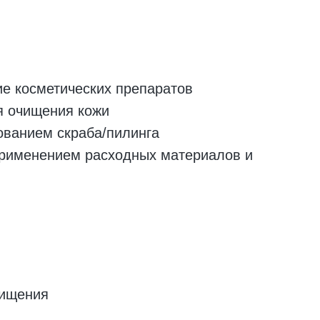
ие косметических препаратов
я очищения кожи
ованием скраба/пилинга
применением расходных материалов и
чищения