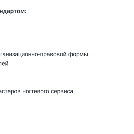
андартом:
рганизационно-правовой формы
лей
астеров ногтевого сервиса