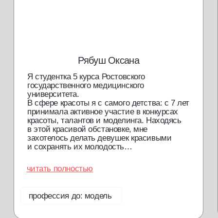
проверить диплом
будь в курсе новостей и специальных
предложений
Я подтверждаю, что ознакомлен (а) с
Согласием на обработку
персональных данных
и
Политикой конфиденциальности
, и выражаю
своё согласие на обработку моих персональных данных
в соответствии с указанными документами
отправить
Обращаем ваше внимание на то, что данный интернет-сайт
носит исключительно информационный характер и не
является публичной офертой. Для получения подробной
информации о наличии и стоимости указанных товаров и (или)
услуг, пожалуйста, обращайтесь к менеджерам отдела
клиентского обслуживания с помощью специальной формы
связи или по телефонам.