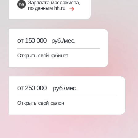
[03]
Свидетельство с присвоением
профессии и международный
сертификат специалиста
С записью в государственный
реестр учета документов
об образовании ФИС ФРДО