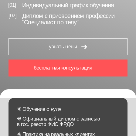
бесплатная консультация
❋ Обучение с нуля
❋ Официальный диплом с записью
в гос. реестр ФИС ФРДО
❋ Практика на реальных клиентах
❋ Преподаватели-ведущие специалисты
отрасли
❋ Международный сертификат мастера
❋ Участвуем в социальных программах
(мат. капитал, налоговый вычет, соц.контракт)
❋ Гарантия качества обучения
❋ Закрытое профессиональное сообщество