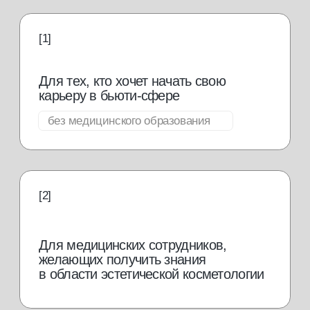
Для выпускников школ и колледжей,
желающих получить профессию
востребованная
профессия в бьюти-
индустрии
Массажист одна из самых
востребованных профессий в бьюти-
индустрии и ее популярность растет
от 50 000
руб./мес.
Иметь дополнительный
заработок к основной
работе