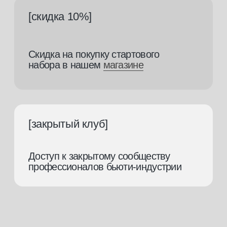
+7 928 226 43 45
Вконтакте
+7 928 226 43 29
Инстаграм*
mk.connect@ya.ru
Телеграмм