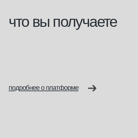
ФРДО.
По завершении обучения вам выдается
свидетельство о профессии рабочего, должности
служащего; или диплом о профессиональной
переподготовки в зависимости от вашего базового
образования. Все документы заносятся
в государственный реестр ФИС ФРДО.
С данными документами вы сможете официально
работать и приобретать профессиональную
косметику на территории Российской Федерации
и в странах, где допускается российское
образование.