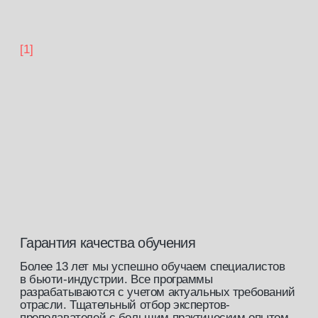
Образовательная деятельность осуществляется
на основании
Лицензии Министерства образования
№ Л035−1 276−61/647 563
бонусы
выпускника
[скидка 5 %]
Постоянная скидка на все курсы
от ведущих экспертов индустрии
на нашей платформе.
[скидка 10%]