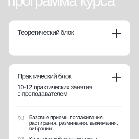
расширенный
Теория + практика
Теоретический блок
[01]
12 занятий (~12 моделей)
[02]
Антицеллюлитный,
[03]
лимфодренажный массаж
Свидетельство с присвоением
[04]
профессии
Доступ к закрытому клубу массажистов
[05]
45000 руб.
или от 4500 руб./мес. в рассрочку
купить курс
консультация