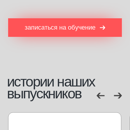
внести оплату за обучение
[направления]
[информация]
парикмахерское
главная
искусство
о платформе
ногтевой сервис
эксперты
косметология
стать экспертом
брови и ресницы
журнал
визаж
магазин
массажное дело
отзывы
бизнес
маркетинг
сервис
[документы]
лицензия
сведение об образовательной организации