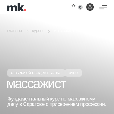
0
массажист г.Саратов
главная
курсы
с выдачей свидетельства
очно
массажист
Фундаментальный курс по массажному
делу в Саратове с присвоением профессии.
Индивидуальный график обучения.
[01]
Диплом с присвоением профессии
[02]
"Специалист по телу".
узнать цены