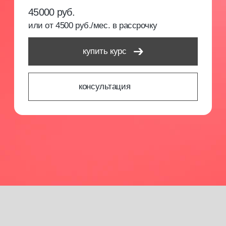
Мы организуем встречи, делимся опытом
и предлагаем возможности для профессионального
развития.
записаться на обучение
документ
об образовании
По завершению обучения вам
выдается свидетельство или диплом
с присвоением профессии и записью
в государственный каталог ФИС