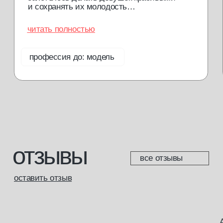
в соответствии с указанными документами
отправить
Обращаем ваше внимание на то, что данный интернет-сайт
носит исключительно информационный характер и не
является публичной офертой. Для получения подробной
информации о наличии и стоимости указанных товаров и (или)
услуг, пожалуйста, обращайтесь к менеджерам отдела
клиентского обслуживания с помощью специальной формы
связи или по телефонам.
политика конфиденциальности
согласие с cookie
согласие на обработку данных
доставка и возврат
разработка сайта
*Meta запрещенная организация на территории РФ
© 2013—2025 Мастерская красоты. Все права защищены.