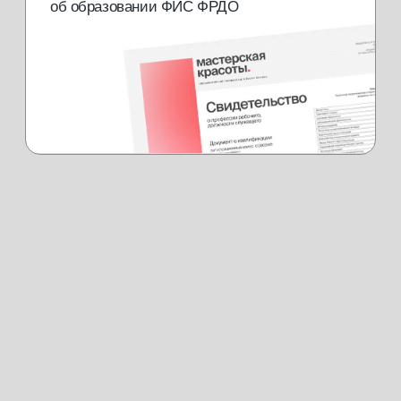
Теоретический блок
[01]
2 практических занятия ( 4 отаботки
[02]
на модели) 5 ак. часов в день
Свидетельство с присвоением
[03]
профессии
Доступ к закрытому клуб brow-
[04]
мастеров
25000 руб.
или от 2500 руб./мес. в рассрочку
купить курс
консультация