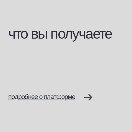
записаться на обучение
документ
об образовании
По завершению обучения вам
выдается свидетельство или диплом
с присвоением профессии и записью
в государственный каталог ФИС
ФРДО.
По завершении обучения вам выдается
свидетельство о профессии рабочего, должности
служащего; или диплом о профессиональной
переподготовки в зависимости от вашего базового
образования. Все документы заносятся
в государственный реестр ФИС ФРДО.
С данными документами вы сможете официально
работать и приобретать профессиональную