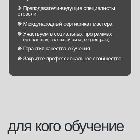
для кого обучение
[1]
Для тех, кто хочет начать свою
карьеру в бьюти-бизнесе
[2]
Для тех, кто любит красоту и хочет
творческую профессию
со свободным графиком
[3]