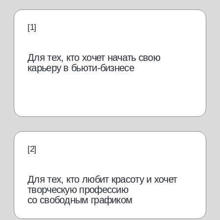
Для выпускников школ и колледжей,
желающих получить профессию
востребованная
профессия в бьюти-
индустрии
Brow-мастер одна из самых
востребованных профессий в бьюти-
индустрии и ее популярность растет
от 50 000
руб./мес.
Иметь дополнительный
заработок к основной
работе