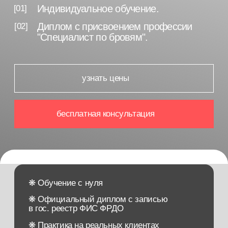
бесплатная консультация
❋ Обучение с нуля
❋ Официальный диплом с записью
в гос. реестр ФИС ФРДО
❋ Практика на реальных клиентах
❋ Преподаватели-ведущие специалисты
отрасли
❋ Международный сертификат мастера
❋ Участвуем в социальных программах
(мат. капитал, налоговый вычет, соц.контракт)
❋ Гарантия качества обучения
❋ Закрытое профессиональное сообщество