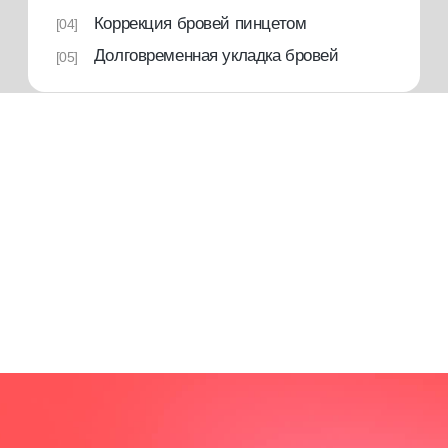
Гарантия качества обучения
Более 13 лет мы успешно обучаем специалистов
в бьюти-индустрии. Все программы
разрабатываются с учетом актуальных требований
отрасли. Тщательный отбор экспертов-
преподавателей с большим практическим опытом.
[2]