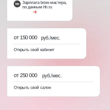
[03]
Свидетельство с присвоением
профессии и международный
сертификат специалиста
С записью в государственный
реестр учета документов
об образовании ФИС ФРДО