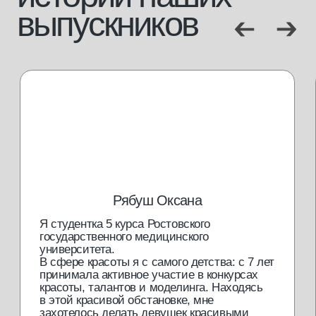
брови и ресницы
журнал
визаж
магазин
массажное дело
отзывы
бизнес
маркетинг
сервис
[документы]
лицензия
сведение об образовательной организации
проверить диплом
будь в курсе новостей и специальных
предложений
Я подтверждаю, что ознакомлен (а) с
Согласием на обработку
персональных данных
и
Политикой конфиденциальности
, и выражаю
своё согласие на обработку моих персональных данных