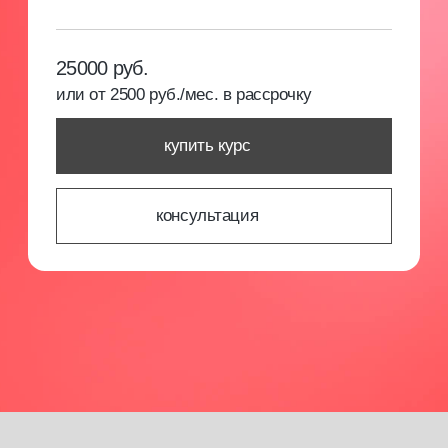
Закрытое сообщество
Мы уверены, что бьюти-индустрия может
развиваться только при наличии сильного
профессионального сообщества и системного
образования. В МК мы создаем отзывчивое
сообщество, объединяющее новичков и опытных
специалистов из различных направлений.
Мы организуем встречи, делимся опытом
и предлагаем возможности для профессионального
развития.