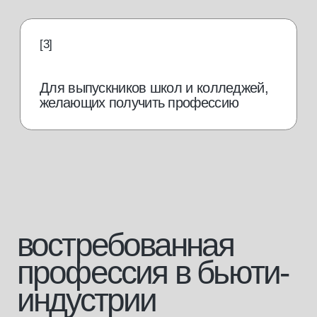
от 70 000
руб./мес.
Работать в салоне
Зарплата brow-мастера,
по данным hh.ru
от 150 000
руб./мес.
Открыть свой кабинет
от 250 000
руб./мес.
Открыть свой салон