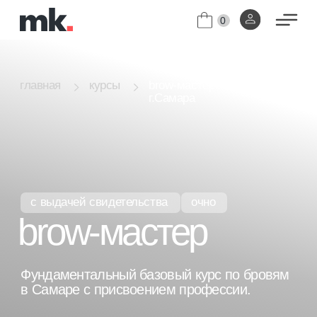
0
brow-мастер
главная
курсы
г.Самара
с выдачей свидетельства
очно
brow-мастер
Фундаментальный базовый курс по бровям
в Самаре с присвоением профессии.
Индивидуальное обучение.
[01]
Диплом с присвоением профессии
[02]
"Специалист по бровям".
узнать цены