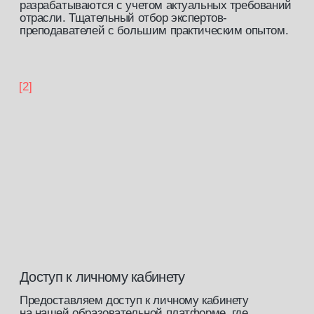
выпускника
[скидка 5 %]
Постоянная скидка на все курсы
от ведущих экспертов индустрии
на нашей платформе.
[скидка 10%]
Скидка на покупку стартового
набора в нашем
магазине
[закрытый клуб]
Доступ к закрытому сообществу