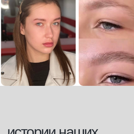
+7 928 226 43 45
Вконтакте
+7 928 226 43 29
Инстаграм*
mk.connect@ya.ru
Телеграмм
внести оплату за обучение
[направления]
[информация]
парикмахерское
главная
искусство
о платформе
ногтевой сервис
эксперты
косметология
стать экспертом