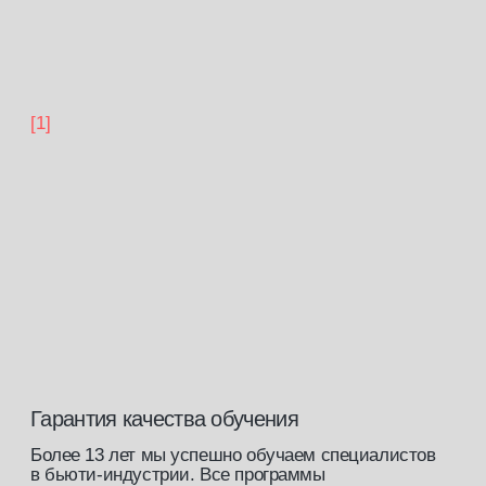
косметику на территории Российской Федерации
и в странах, где допускается российское
образование.
Образовательная деятельность осуществляется
на основании
Лицензии Министерства образования
№ Л035−1 276−61/647 563
бонусы