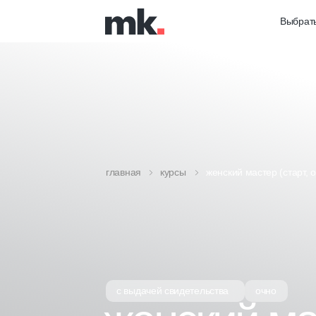
Выбрать
главная
курсы
женский мастер (старт, 
с выдачей свидетельства
очно