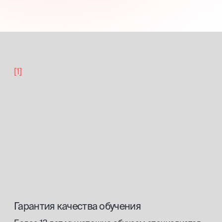
бонусы
выпускника
[скидка 5 %]
Постоянная скидка на все курсы
от ведущих экспертов индустрии
на нашей платформе.
[скидка 10%]
Скидка на покупку стартового
набора в нашем
магазине