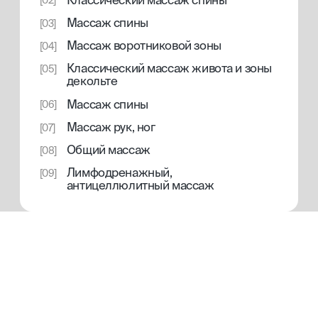
расширенный
Теоретический блок
[01]
12 занятий/ 3 ак.часа/ ~12 моделей)
[02]
Антицеллюлитный,
[03]
лимфодренажный массаж
Свидетельство с присвоением
[04]
профессии
Доступ к закрытому клубу массажистов
[05]
50000 руб.
(или от 5000 руб./мес. в рассрочку)
купить курс
консультация