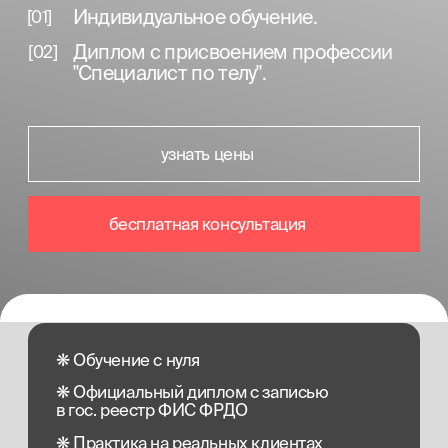
бесплатная консультация
❋ Обучение с нуля
❋ Официальный диплом с записью
в гос. реестр ФИС ФРДО
❋ Практика на реальных клиентах
❋ Преподаватели-ведущие специалисты
отрасли
❋ Международный сертификат мастера
❋ Участвуем в социальных программах
(мат. капитал, налоговый вычет, соц.контракт)
❋ Гарантия качества обучения
❋ Закрытое профессиональное
сообщество