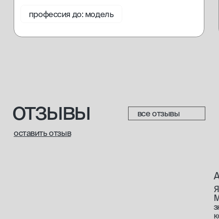
Обращаем ваше внимание на то, что данный интернет-сайт
носит исключительно информационный характер и не
является публичной офертой. Для получения подробной
информации о наличии и стоимости указанных товаров и
(или) услуг, пожалуйста, обращайтесь к менеджерам отдела
клиентского обслуживания с помощью специальной формы
связи или по телефонам.
политика конфиденциальности
согласие с cookie
согласие на обработку данных
доставка и возврат
разработка сайта
*Meta запрещенная организация на территории РФ
© 2013—2025 Мастерская красоты. Все права защищены.