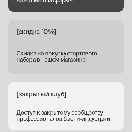
Есть ли у вас
образовательная лицензия?
В каком городе я могу
пройти обучение?
Можно ли оплатить обучение
по социальным поддержкам
от государства?
Как стать экспертом
платформы и сотрудничать
с вами?