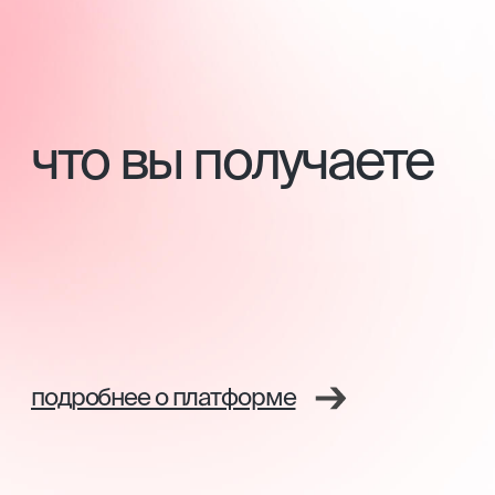
переподготовки в зависимости от вашего
базового образования. Все документы заносятся
в государственный реестр ФИС ФРДО.
С данными документами вы сможете официально
работать и приобретать профессиональную
косметику на территории Российской Федерации
и в странах, где допускается российское
образование.
Образовательная деятельность осуществляется
на основании
Лицензии Министерства
образования № Л035−1 276−61/647 563