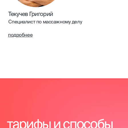
[1]
Гарантия качества обучения
Более 13 лет мы успешно обучаем специалистов
в бьюти-индустрии. Все программы
разрабатываются с учетом актуальных
требований отрасли. Тщательный отбор
экспертов-преподавателей с большим
практическим опытом.
[2]