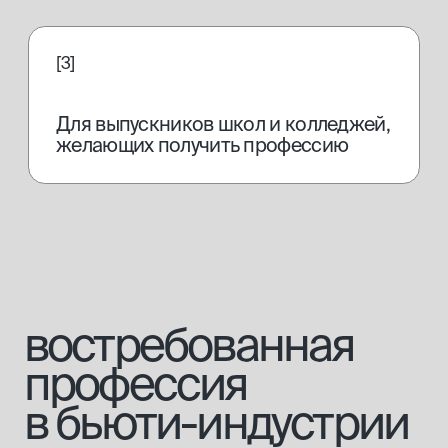
от 70 000
руб./мес.
Работать в салоне
Зарплата массажиста,
по данным hh.ru
от 150 000
руб./мес.
Открыть свой кабинет
от 250 000
руб./мес.
Открыть свой салон