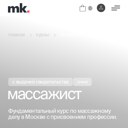
0
массажист г.Москва
главная
курсы
с выдачей свидетельства
очно
массажист
Фундаментальный курс по массажному
делу в Москве с присвоением профессии.
Индивидуальное обучение.
[01]
Диплом с присвоением профессии
[02]
"Специалист по телу".
узнать цены