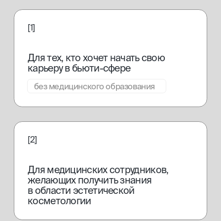
Для выпускников школ и колледжей,
желающих получить профессию
востребованная
профессия
в бьюти-индустрии
Массажист одна из самых
востребованных профессий в бьюти-
индустрии и ее популярность растет
от 50 000
руб./мес.
Иметь дополнительный
заработок к основной
работе