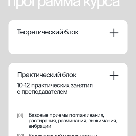
оплаты
базовый
Теоретический блок
[01]
10 занятий/ 3 ак.часа/~ 10 моделей
[02]
Свидетельство с присвоением
[03]
профессии
Доступ к закрытому клубу
[04]
массажистов
45000 руб.
(или от 2500 руб./мес. в рассрочку)
купить курс
консультация