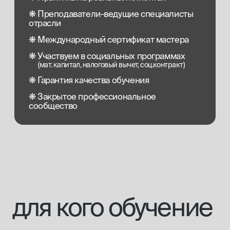
для кого обучение
[1]
Для тех, кто хочет начать свою
карьеру в бьюти-сфере
без медицинского образования
[2]
Для медицинских сотрудников,
желающих получить знания
в области эстетической
косметологии
[3]