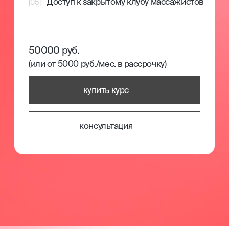
записаться на обучение
документ
об образовании
По завершению обучения вам
выдается свидетельство или
диплом с присвоением профессии
и записью в государственный
каталог ФИС ФРДО.
По завершении обучения вам выдается
свидетельство о профессии рабочего, должности
служащего; или диплом о профессиональной