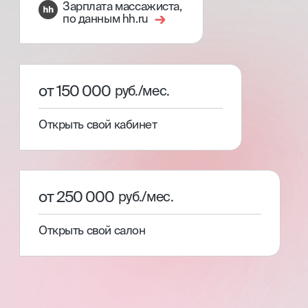
[03]
Свидетельство с присвоением
профессии и международный
сертификат специалиста
С записью в государственный
реестр учета документов
об образовании ФИС ФРДО