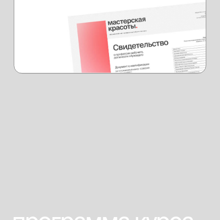
Москва
массажист
Текучев Григорий
Специалист по массажному делу
подробнее
тарифы и способы