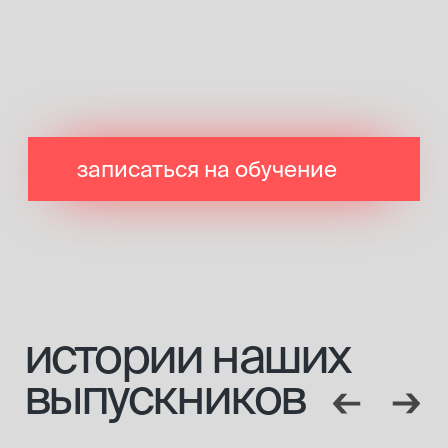
+7 928 226 43 45
Вконтакте
+7 928 226 43 29
Инстаграм*
mk.connect@ya.ru
Телеграмм
внести оплату за обучение
[направления]
[информация]
парикмахерское
главная
искусство
о платформе
ногтевой сервис
эксперты
косметология
стать экспертом
брови и ресницы
журнал
визаж
магазин
массажное дело
отзывы
бизнес
маркетинг
сервис