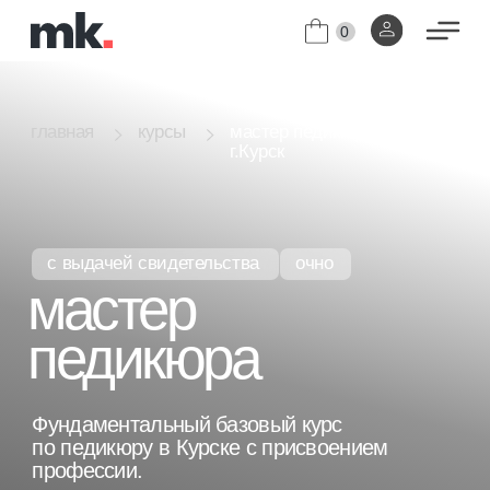
0
мастер педикюра
главная
курсы
г.Курск
с выдачей свидетельства
очно
мастер
педикюра
Фундаментальный базовый курс
по педикюру в Курске с присвоением
профессии.
Индивидуальный график обучения.
[01]
Диплом с присвоением профессии
[02]
"Мастер педикюра".
узнать цены