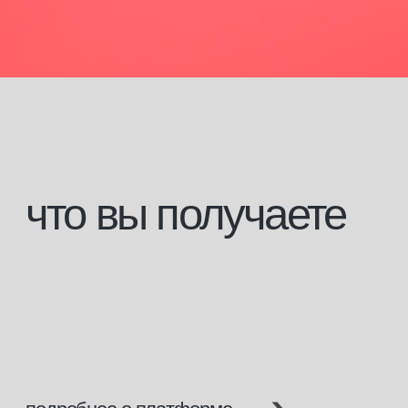
документ
об образовании
По завершению обучения вам
выдается свидетельство
с присвоением профессии и записью
в государственный реестр ФИС ФРДО.
По завершении обучения вам выдается
свидетельство о профессии рабочего, должности
служащего; или диплом о профессиональной
переподготовки в зависимости от вашего базового
образования. Все документы заносятся
в государственный реестр ФИС ФРДО.
С данными документами вы сможете официально
работать и приобретать профессиональную
косметику на территории Российской Федерации
и в странах, где допускается российское
образование.