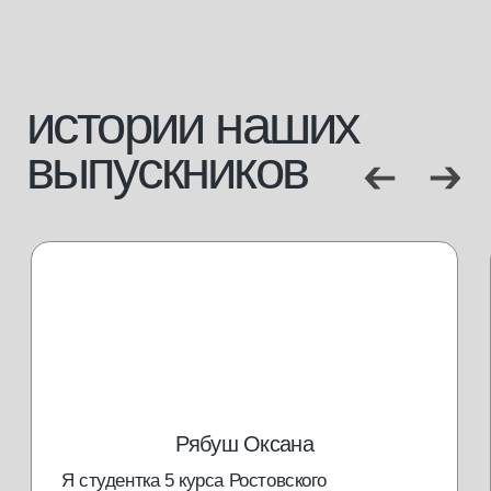
массажное дело
отзывы
бизнес
маркетинг
сервис
[документы]
лицензия
сведение об образовательной организации
проверить диплом
будь в курсе новостей и специальных
предложений
Я подтверждаю, что ознакомлен (а) с
Согласием на обработку
персональных данных
и
Политикой конфиденциальности
, и выражаю
своё согласие на обработку моих персональных данных
в соответствии с указанными документами