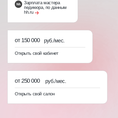
[03]
Свидетельство с присвоением
профессии и международный
сертификат специалиста
С записью в государственный
реестр учета документов
об образовании ФИС ФРДО