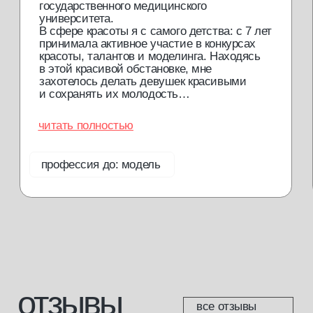
отправить
Обращаем ваше внимание на то, что данный интернет-сайт
носит исключительно информационный характер и не
является публичной офертой. Для получения подробной
информации о наличии и стоимости указанных товаров и (или)
услуг, пожалуйста, обращайтесь к менеджерам отдела
клиентского обслуживания с помощью специальной формы
связи или по телефонам.
политика конфиденциальности
согласие с cookie
согласие на обработку данных
доставка и возврат
разработка сайта
*Meta запрещенная организация на территории РФ
© 2013—2025 Мастерская красоты. Все права защищены.