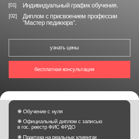
бесплатная консультация
❋ Обучение с нуля
❋ Официальный диплом с записью
в гос. реестр ФИС ФРДО
❋ Практика на реальных клиентах
❋ Преподаватели-ведущие специалисты
отрасли
❋ Международный сертификат мастера
❋ Участвуем в социальных программах
(мат. капитал, налоговый вычет, соц.контракт)
❋ Гарантия качества обучения
❋ Закрытое профессиональное сообщество