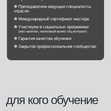
для кого обучение
[1]
Для тех, кто хочет начать свою
карьеру в бьюти-бизнесе
[2]
Для тех, кто любит красоту и хочет
творческую профессию
со свободным графиком
[3]