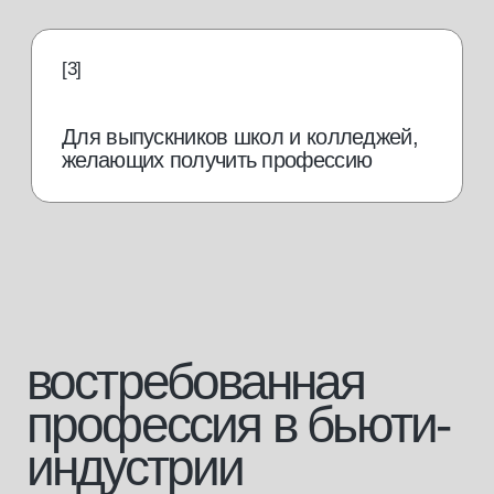
от 70 000
руб./мес.
Работать в салоне
Зарплата мастера
педикюра, по данным
hh.ru
от 150 000
руб./мес.
Открыть свой кабинет
от 250 000
руб./мес.
Открыть свой салон