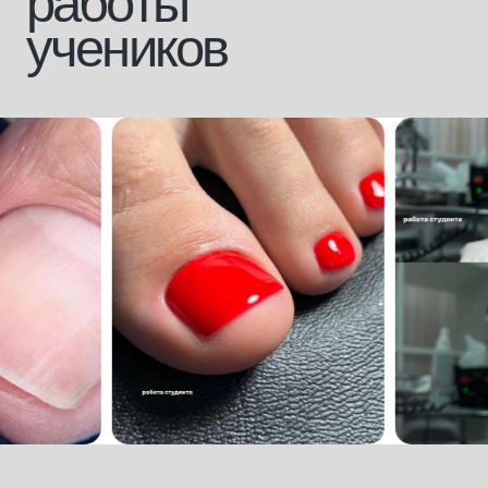
+7 928 226 43 45
Вконтакте
+7 928 226 43 29
Инстаграм*
mk.connect@ya.ru
Телеграмм
внести оплату за обучение
[направления]
[информация]
парикмахерское
главная
искусство
о платформе
ногтевой сервис
эксперты
косметология
стать экспертом
брови и ресницы
журнал
визаж
магазин