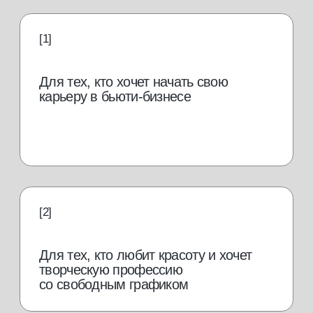
Для выпускников школ и колледжей,
желающих получить профессию
востребованная
профессия в бьюти-
индустрии
Мастер педикюра одна из самых
востребованных профессий в бьюти-
индустрии и ее популярность растет
от 50 000
руб./мес.
Иметь дополнительный
заработок к основной
работе