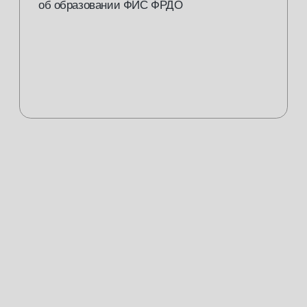
базовый
Теоретический блок
[01]
3 практических занятия по 3 ак. часов (3
[02]
отработки на модели)
Свидетельство с присвоением
[03]
квалификации
20000 руб.
или от 2000 руб./мес. в рассрочку
купить курс
консультация
расширенный-все виды педикюра