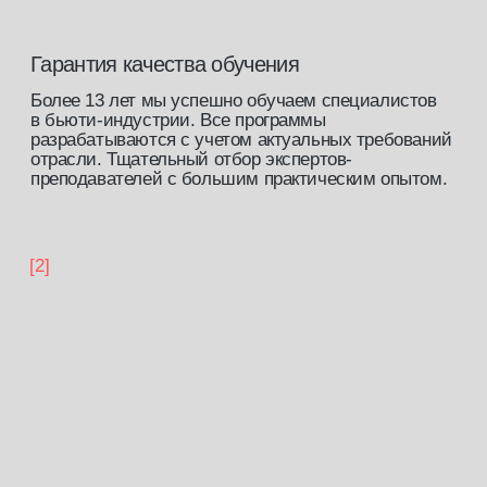
[скидка 5 %]
Постоянная скидка на все курсы
от ведущих экспертов индустрии
на нашей платформе.
[скидка 10%]
Скидка на покупку стартового
набора в нашем
магазине
[закрытый клуб]
Доступ к закрытому сообществу
профессионалов бьюти-индустрии