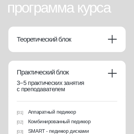
Теоретический блок
[01]
5 практических занятий по 3 ак. часов (5
[02]
отработок на модели)
Свидетельство с присвоением
[03]
квалификации
25000 руб.
или от 2500 руб./мес. в рассрочку)
купить курс
консультация