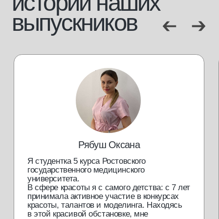
отправить
Обращаем ваше внимание на то, что данный интернет-сайт
носит исключительно информационный характер и не
является публичной офертой. Для получения подробной
информации о наличии и стоимости указанных товаров и (или)
услуг, пожалуйста, обращайтесь к менеджерам отдела
клиентского обслуживания с помощью специальной формы
связи или по телефонам.
политика конфиденциальности
согласие с cookie
согласие на обработку данных
доставка и возврат
разработка сайта
*Meta запрещенная организация на территории РФ
© 2013—2025 Мастерская красоты. Все права защищены.