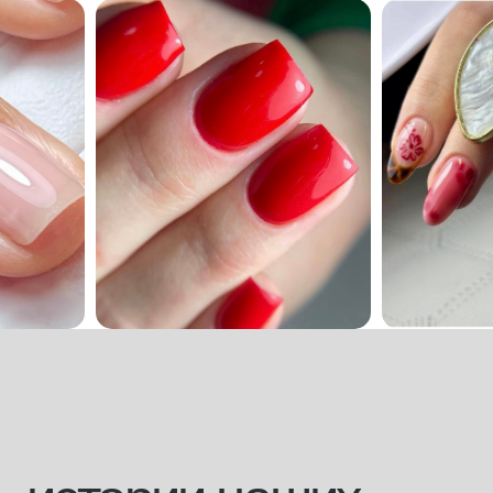
отзывы
бизнес
маркетинг
сервис
[документы]
лицензия
сведение об образовательной организации
проверить диплом
будь в курсе новостей и специальных
предложений
Я подтверждаю, что ознакомлен (а) с
Согласием на обработку
персональных данных
и
Политикой конфиденциальности
, и выражаю
своё согласие на обработку моих персональных данных
в соответствии с указанными документами