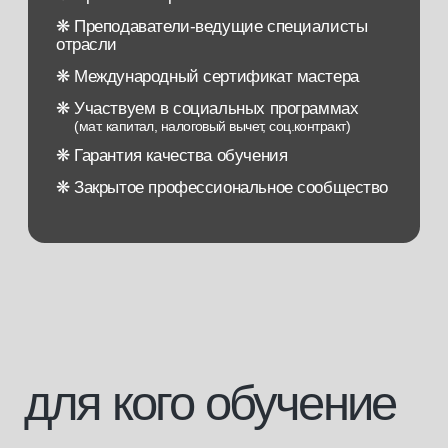
для кого обучение
[1]
Для тех, кто хочет начать свою
карьеру в бьюти-бизнесе
[2]
Для тех, кто любит красоту и хочет
творческую профессию
со свободным графиком
[3]