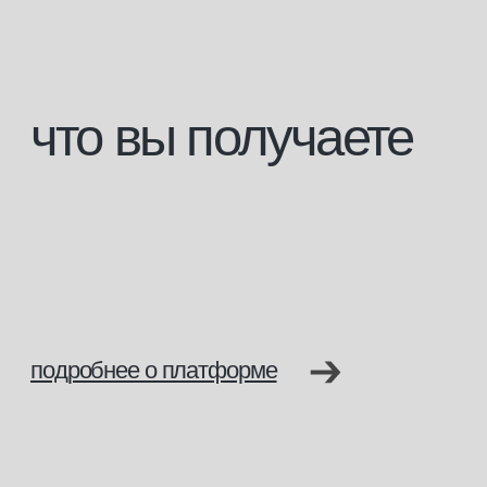
Образовательная деятельность осуществляется
на основании
Лицензии Министерства образования
№ Л035−1 276−61/647 563
бонусы
выпускника