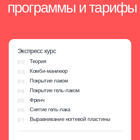
купить курс
консультация
VIP мастер: маникюр, педикюр,
наращивание
Теория
[01]
Комби-маникюр
[02]
Покрытие лаком
[03]
Покрытие гель-лаком
[04]
Френч
[05]
Снятие гель-лака
[06]
Выравнивание ногтевой пластины
[07]
Аппартаный маникюр
[08]
Классический (обрезной) маникюр
[09]
Аппаратный педикюр
[10]
Наращивание ногтей на верхние
[11]
формы