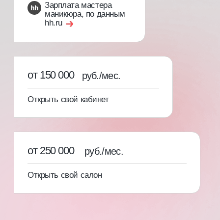
[03]
Свидетельство с присвоением
профессии и международный
сертификат специалиста
С записью в государственный
реестр учета документов
об образовании ФИС ФРДО