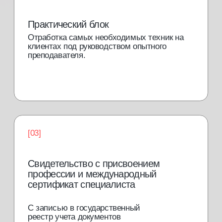
консультация
Базовый курс
Теория
[01]
Комби-маникюр
[02]
Покрытие лаком
[03]
Покрытие гель-лаком
[04]
Френч
[05]
Снятие гель-лака
[06]
Выравнивание ногтевой пластины
[07]
Аппартаный маникюр
[08]
Классический (обрезной) маникюр
[09]
30000 руб.
или от 3900 руб./мес. в рассрочку на 10 мес.