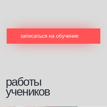
+7 928 226 43 45
Вконтакте
+7 928 226 43 29
Инстаграм*
mk.connect@ya.ru
Телеграмм
внести оплату за обучение
[направления]
[информация]
парикмахерское
главная
искусство
о платформе
ногтевой сервис
эксперты
косметология
стать экспертом
брови и ресницы
журнал
визаж
магазин
массажное дело