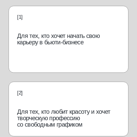
Для выпускников школ и колледжей,
желающих получить профессию
востребованная
профессия в бьюти-
индустрии
Мастер маникюра одна из самых
востребованных профессий в бьюти-
индустрии и ее популярность растет
от 50 000
руб./мес.
Иметь дополнительный
заработок к основной
работе