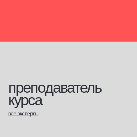
Закрытое сообщество
Мы уверены, что бьюти-индустрия может
развиваться только при наличии сильного
профессионального сообщества и системного
образования. В МК мы создаем отзывчивое
сообщество, объединяющее новичков и опытных
специалистов из различных направлений.
Мы организуем встречи, делимся опытом
и предлагаем возможности для профессионального
развития.
записаться на обучение