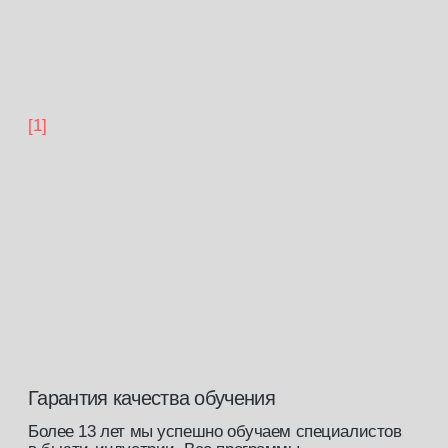
[скидка 5 %]
Постоянная скидка на все курсы
от ведущих экспертов индустрии
на нашей платформе.
[скидка 10%]
Скидка на покупку стартового
набора в нашем
магазине
[закрытый клуб]
Доступ к закрытому сообществу
профессионалов бьюти-индустрии