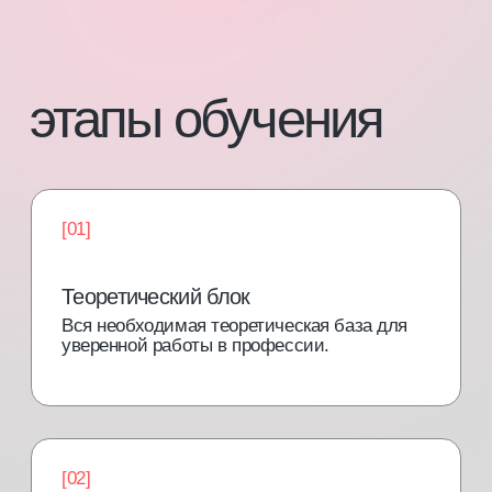
программы и тарифы
Экспресс курс
Теория
[01]
Комби-маникюр
[02]
Покрытие лаком
[03]
Покрытие гель-лаком
[04]
Френч
[05]
Снятие гель-лака
[06]
Выравнивание ногтевой пластины
[07]
25000 руб.
или от 2900 руб./мес. в рассрочку на 10 мес.
купить курс