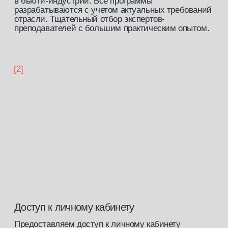
записаться на обучение
работы
учеников