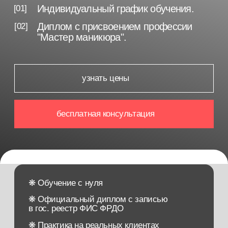
бесплатная консультация
❋ Обучение с нуля
❋ Официальный диплом с записью
в гос. реестр ФИС ФРДО
❋ Практика на реальных клиентах
❋ Преподаватели-ведущие специалисты
отрасли
❋ Международный сертификат мастера
❋ Участвуем в социальных программах
(мат. капитал, налоговый вычет, соц.контракт)
❋ Гарантия качества обучения
❋ Закрытое профессиональное сообщество