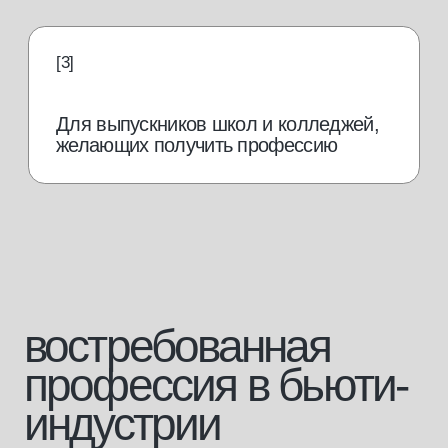
от 70 000
руб./мес.
Работать в салоне
Зарплата мастера
маникюра, по данным
hh.ru
от 150 000
руб./мес.
Открыть свой кабинет
от 250 000
руб./мес.
Открыть свой салон