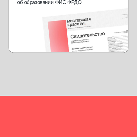
купить курс
консультация
Расширенный курс — с педикюром/
наращиванием ногтей
Теория
[01]
Комби-маникюр
[02]
Покрытие лаком
[03]
Покрытие гель-лаком
[04]
Френч
[05]
Снятие гель-лака
[06]
Выравнивание ногтевой пластины
[07]
Аппартаный маникюр
[08]
Классический (обрезной) маникюр
[09]
Аппаратный педикюр/наращивание
[10]
ногтей на верхние формы
40000 руб.
или от 4000 руб./мес. в рассрочку на 10 мес.