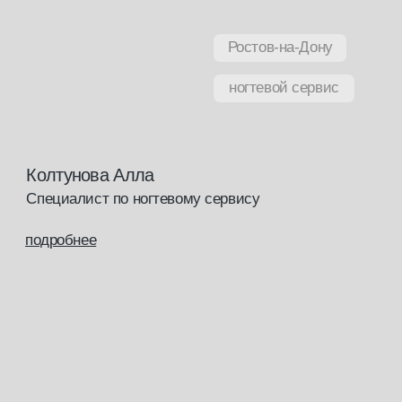
документ
об образовании
По завершению обучения вам
выдается свидетельство
с присвоением профессии и записью
в государственный реестр ФИС ФРДО.
По завершении обучения вам выдается
свидетельство о профессии рабочего, должности
служащего; или диплом о профессиональной
переподготовки в зависимости от вашего базового
образования. Все документы заносятся
в государственный реестр ФИС ФРДО.
С данными документами вы сможете официально
работать и приобретать профессиональную
косметику на территории Российской Федерации
и в странах, где допускается российское
образование.