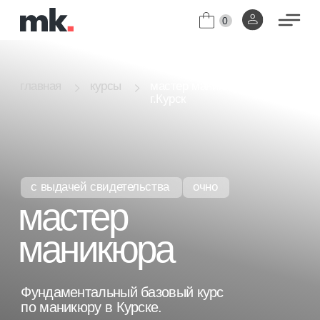
0
мастер маникюра
главная
курсы
г.Курск
с выдачей свидетельства
очно
мастер
маникюра
Фундаментальный базовый курс
по маникюру в Курске.
Индивидуальный график обучения.
[01]
Диплом с присвоением профессии
[02]
"Мастер маникюра".
узнать цены