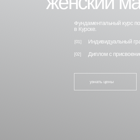
женский ма
Фундаментальный курс по
в Курске.
Индивидуальный гр
[01]
Диплом с присвоени
[02]
узнать цены