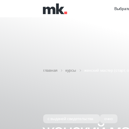
Выбрать
главная
курсы
женский мастер (старт, о
с выдачей свидетельства
очно