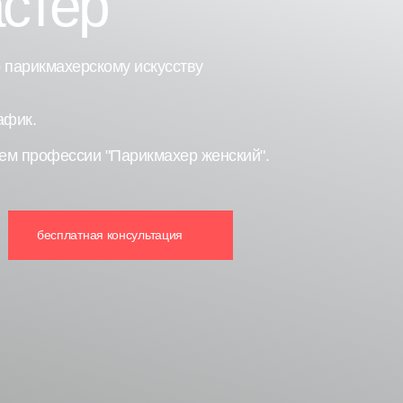
стер
 парикмахерскому искусству
афик.
ем профессии "Парикмахер женский".
бесплатная консультация