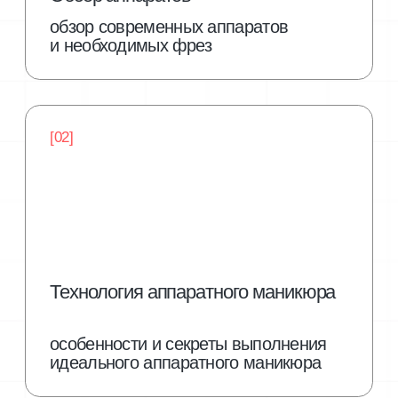
отработаете технику покрытия
"под кутикулу"
о тренре
Короткова Галина
специалист
ногтевого сервиса