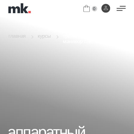
0
тренинг аппаратный
главная
курсы
маникюр г.Аксай
аппаратный
маникюр
тренинг
Авторский тренинг Коротковой Галины.