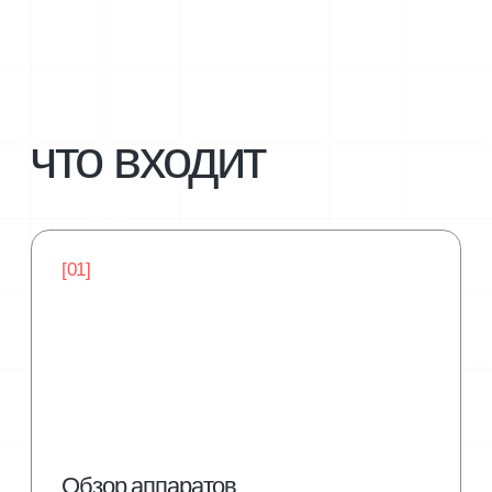
[03]
Верхние формы
моделирование и коррекция
[04]
Покрытие под кутикулу