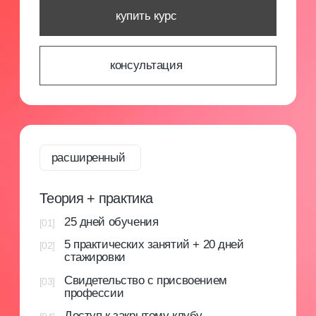
[направления]
[информация]
парикмахерское
главная
искусство
о платформе
ногтевой сервис
эксперты
косметология
стать экспертом
брови и ресницы
журнал
визаж
магазин
массажное дело
отзывы
бизнес
маркетинг
сервис
[документы]
лицензия
сведение об образовательной организации
проверить диплом