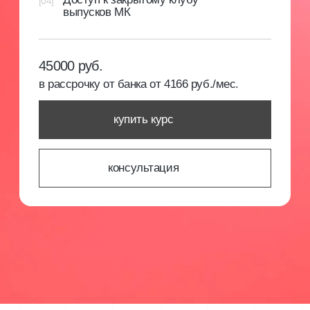
будь в курсе новостей и специальных
предложений
Я подтверждаю, что ознакомлен (а) с
Согласием на обработку
персональных данных
и
Политикой конфиденциальности
, и выражаю
своё согласие на обработку моих персональных данных
в соответствии с указанными документами
отправить
Обращаем ваше внимание на то, что данный интернет-сайт
носит исключительно информационный характер и не
является публичной офертой. Для получения подробной
информации о наличии и стоимости указанных товаров и (или)
услуг, пожалуйста, обращайтесь к менеджерам отдела
клиентского обслуживания с помощью специальной формы
связи или по телефонам.
политика конфиденциальности
согласие с cookie