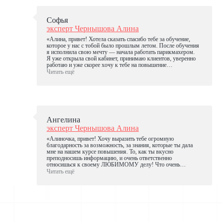
(осталось совсем чуть-чуть наработать скорость). По твоей
рекомендации я устроилась в крутой салон, с достойной
зарплатой, которую, кстати, уже получила, обрела своих
Софья
долгожданных первых клиентов, выполняя сложные
эксперт Чернышова Алина
окрашивания. Спасибо тебе за труд, терпение, твой
невероятный опыт. Я безумно счастлива!!!
«Алина, привет! Хотела сказать спасибо тебе за обучение,
Спасибо за то, что меняешь не только внешность, но и жизнь
которое у нас с тобой было прошлым летом. После обучения
людей в целом!»
я исполнила свою мечту — начала работать парикмахером.
Я уже открыла свой кабинет, принимаю клиентов, уверенно
работаю и уже скорее хочу к тебе на повышение
квалификации»
Читать ещё
Ангелина
эксперт Чернышова Алина
«Алиночка, привет! Хочу выразить тебе огромную
благодарность за возможность, за знания, которые ты дала
мне на нашем курсе повышения. То, как ты вкусно
преподносишь информацию, и очень ответственно
относишься к своему ЛЮБИМОМУ делу! Что очень
вдохновляет и помогает справиться со страхами, которые уже
Читать ещё
позади!
Этот курс очень мне пригодился для избежания ошибок
и получения более КАЧЕСТВЕННЫХ результатов! Разбуди
меня среди ночи и спроси: «как получить желаемый цвет,
имея определенную базу?» — я без сомнений отвечу,
а главное — покажу результат!
Очень рада нашему знакомству. ОГРОМНОЕ СПАСИБО!»