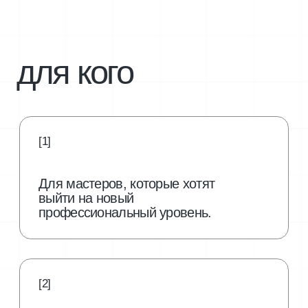
[2]
Для начинающий мастеров.
[3]
Для опытных мастеров.
авторский курс Коротковой Галины-
чемпионки России, Европы и Мира
в ногтевом секторе.
На тренинге вы научитесь технике идеального
аппаратного маникюра, без режущего инструмента.
Также в курс входит: укрепление и выравнивание