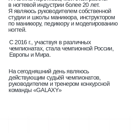
тарифы и способы
оплаты
базовый
Теория + практика
1 день обучение
[01]
Сертификат о повышении
[02]
квалификации
14000 руб.
в рассрочку от банка от 1000 руб./мес.
купить курс
консультация