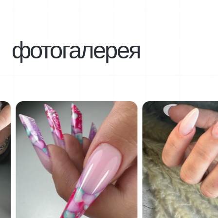
расширенный
Теория + практика
25 дней обучения
[01]
5 практических занятий + 20 дней
[02]
стажировки
Свидетельство с присвоением
[03]
профессии
Доступ к закрытому клубу
[04]
выпусков МК
45000 руб.
в рассрочку от банка от 4166 руб./мес.
купить курс
консультация