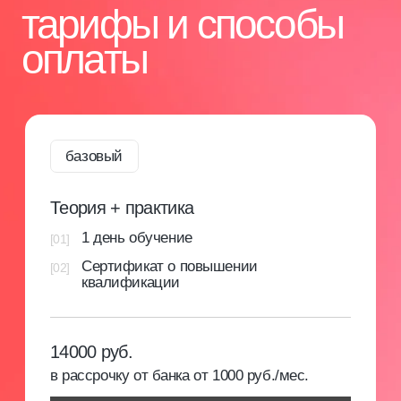
+7 928 226 43 45
Вконтакте
+7 928 226 43 29
Инстаграм*
mk.connect@ya.ru
Телеграмм
внести оплату за обучение