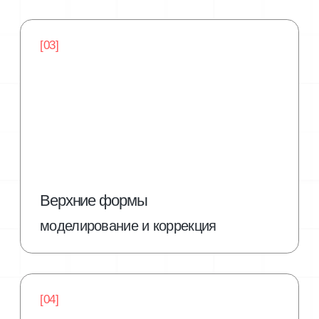
Я Галина Короткова, мой стаж работы
в ногтевой индустрии более 20 лет.
Я являюсь руководителем собственной
студии и школы маникюра, инструктором
по маникюру, педикюру и моделированию
ногтей.
С 2016 г., участвуя в различных
чемпионатах, стала чемпионкой России,
Европы и Мира.
На сегодняшний день являюсь
действующим судьёй чемпионатов,
руководителем и тренером конкурсной
команды «GALAXY»