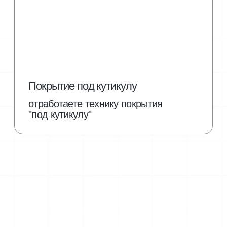
фотогалерея
работы
учеников