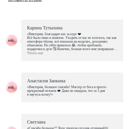
массажное дело
отзывы
бизнес
маркетинг
сервис
Карина Тутыхина
«Виктория, благодарю вас за курс ❤️
Всё было ёмко и понятно. Уходить от вас не хотелось, так как
[документы]
атмосфера тёплая, всё показали на моделях, доходчиво
объяснили. Но уйти пришлось 😁, чтобы пробовать
лицензия
подарочки в деле 🥰 Конечно, больше всего мне понравилась
отработка на моделях (спасибо девчонкам за терпение 💐).
Читать ещё
сведение об образовательной организации
Буду стараться увеличивать скорость и следовать советам
своего учителя 😊»
проверить диплом
Анастасия Заикина
будь в курсе новостей и специальных
предложений
«Виктория, большое спасибо! Мастер от бога и просто
прекрасный человек ❤️ Даже не ожидала, что за 3 дня
я научусь всему!»
Я подтверждаю, что ознакомлен (а) с
Согласием на обработку
персональных данных
и
Политикой конфиденциальности
, и выражаю
своё согласие на обработку моих персональных данных
в соответствии с указанными документами
Светлана
«Спасибо большое!!! Курс прошли сегодня отличный)))