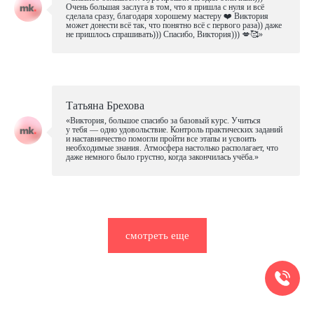
отправить
Очень большая заслуга в том, что я пришла с нуля и всё
сделала сразу, благодаря хорошему мастеру ❤️ Виктория
может донести всё так, что понятно всё с первого раза)) даже
не пришлось спрашивать))) Спасибо, Виктория))) 💋🥰»
Обращаем ваше внимание на то, что данный интернет-сайт
носит исключительно информационный характер и не
является публичной офертой. Для получения подробной
информации о наличии и стоимости указанных товаров и (или)
услуг, пожалуйста, обращайтесь к менеджерам отдела
клиентского обслуживания с помощью специальной формы
связи или по телефонам.
Татьяна Брехова
«Виктория, большое спасибо за базовый курс. Учиться
у тебя — одно удовольствие. Контроль практических заданий
и наставничество помогли пройти все этапы и усвоить
необходимые знания. Атмосфера настолько располагает, что
даже немного было грустно, когда закончилась учёба.»
политика конфиденциальности
согласие с cookie
согласие на обработку данных
доставка и возврат
разработка сайта
*Meta запрещенная организация на территории РФ
© 2013—2025 Мастерская красоты. Все права защищены.
смотреть еще