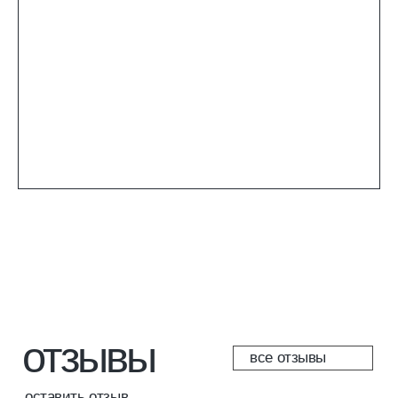
пройти тест
+7 928 226 43 45
Вконтакте
+7 928 226 43 29
Инстаграм*
mk.connect@ya.ru
Телеграмм
внести оплату за обучение
[направления]
[информация]
парикмахерское
главная
искусство
о платформе
ногтевой сервис
эксперты
косметология
стать экспертом
брови и ресницы
журнал
визаж
магазин