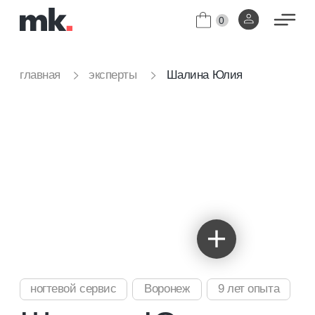
0
Шалина Юлия
главная
эксперты
ногтевой сервис
Воронеж
9 лет опыта
Шалина Юлия
Мой путь в профессии начался в 2017 году, и с тех
пор я не перестаю развиваться. Преподаю с 2023
года и имею свою студию, где создаю комфортную
атмосферу для обучения и работы.
Я обучаю базовому курсу, аппаратному и комби-
маникюру, педикюру в технике Smart, а также