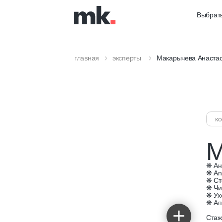
Выбрать
главная
эксперты
Макарычева Анаста
к
М
❋ Ан
❋ An
❋ Ст
❋ Чи
❋ Ух
❋ Ап
Стаж