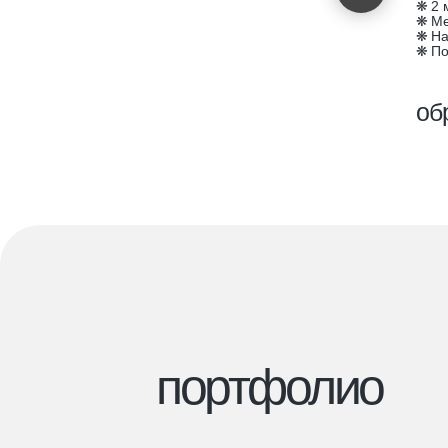
❋ 2 
❋ Ме
❋ На
❋ По
об
инфо
портфолио