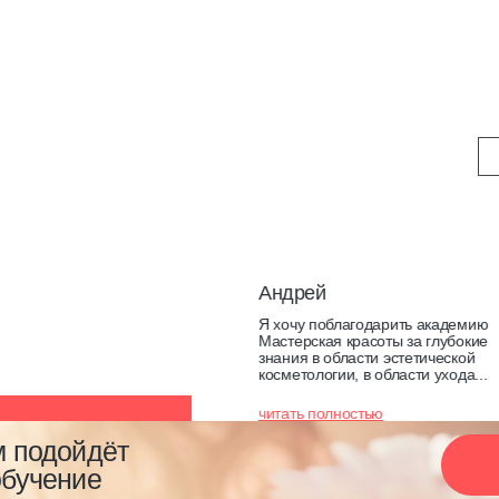
Андрей
Я хочу поблагодарить академию
Мастерская красоты за глубокие
знания в области эстетической
косметологии, в области ухода...
читать полностью
 оставаясь
м подойдёт
вании cookie-
ок
обучение