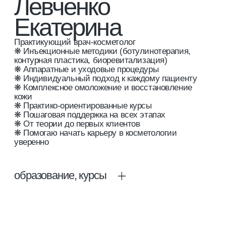
кожи
❋ Практико-ориентированные курсы
❋ Пошаговая поддержка на всех этапах
❋ От теории до первых клиентов
❋ Помогаю начать карьеру в косметологии
уверенно
образование, курсы
информация заполняется
курсы
все курсы
все курсы
отзывы
все отзывы
оставить отзыв
оставить отзыв