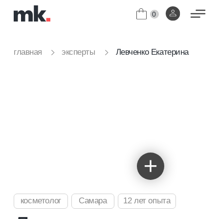
0
Левченко Екатерина
главная
эксперты
косметолог
Самара
12 лет опыта
Левченко
Екатерина
Практикующий врач-косметолог
❋ Инъекционные методики (ботулинотерапия,
контурная пластика, биоревитализация)
❋ Аппаратные и уходовые процедуры
❋ Индивидуальный подход к каждому пациенту
❋ Комплексное омоложение и восстановление