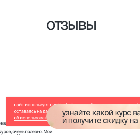
отзывы
сайт использует cookie-файлы для обеспечения всех его ф
узнайте какой курс в
оставаясь на данном сайте, вы принимаете условия
согла
об использовании cookie-файлов
и получите скидку на
очень полезно. Мой
 Кечеджиян научила меня