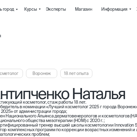
Курсы
Эксперты
Магазин
Информация
ь город
я
сметолог
Воронеж
18 лет опыта
нтипченко Наталья
тикующий косметолог, стаж работы 18 лет.
бедитель в номинации «Лучший косметолог 2025 г города Воронеж
 2025» от администрации города;
ен Национального Альянса дерматовенерологов и косметологов (НАДК
ционального общества мезотерапии (НОМ) с 2020 г. ;
ртифицированный тренер высшей школы косметологии Innovation Sc
тор комплексных программ по коррекции возрастных изменений и 
атологических проблем;