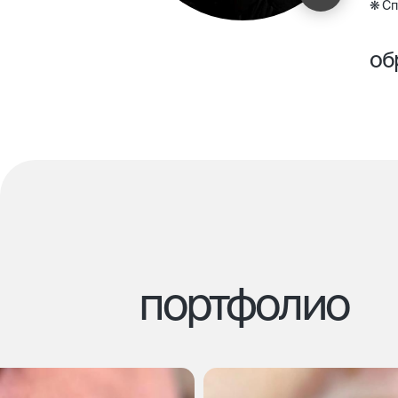
❋ Сп
об
Пенз
Akad
«Сес
Проф
Аппа
Фрак
Совр
кожи 
Ново
эффе
Peac
портфолио
Неин
Соче
Mesop