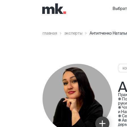
Выбрат
главная
эксперты
Антипченко Наталь
ко
А
Прак
❋ По
руки
❋ Чл
и На
❋ Се
❋ Ав
дерм