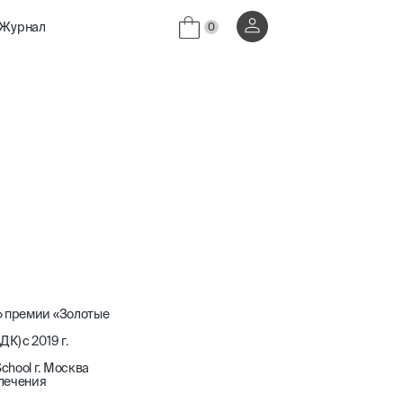
Журнал
0
» премии «Золотые
) с 2019 г.
hool г. Москва
лечения