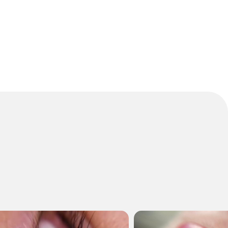
ечебное дело»
» и «контурная пластика»
ьюти» 2025г.)
 коррекции возрастных изменений
ическая эксфолиация как
lCl3- 2023г.; LeviSsim- 2024г.;
блем с кожей (Apis- 2023г.;