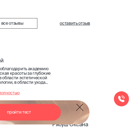
все отзывы
оставить отзыв
оставить отзыв
дарить академию
соты за глубокие
ти эстетической
 области ухода...
ью
пройти тест
Рябуш Оксана
В сфере красоты я с самого